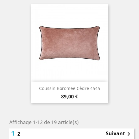
Coussin Boromée Cèdre 4545
Prix
89,00 €
Affichage 1-12 de 19 article(s)
1
Suivant
2
