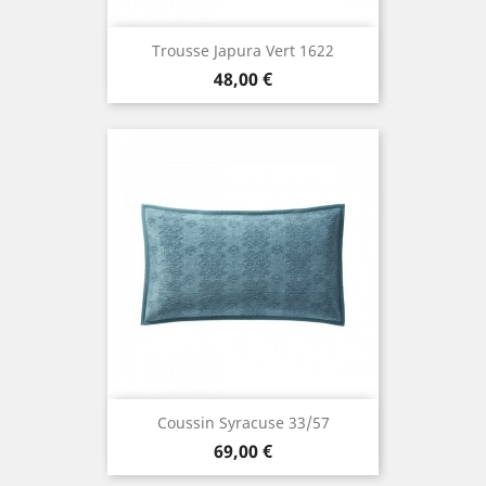
Trousse Japura Vert 1622
Prix
48,00 €
Coussin Syracuse 33/57
Prix
69,00 €